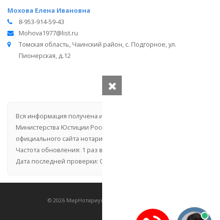
Мохова Елена Ивановна
8-953-914-59-43
Mohova1977@list.ru
Томская область, Чаинский район, с. Подгорное, ул.
Пионерская, д.12
Вся информация получена из открытого реестра
Министерства Юстиции Российской Федерации и с
официального сайта нотариальной палаты Томской области.
Частота обновления: 1 раз в неделю.
Дата последней проверки: 03.08.2026
©
2026
МирНотариусов - все права зашищены