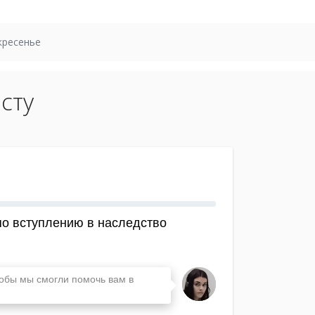
кресенье
сту