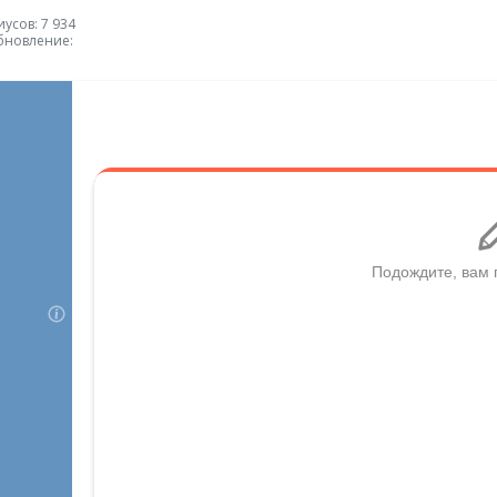
усов: 7 934
бновление: