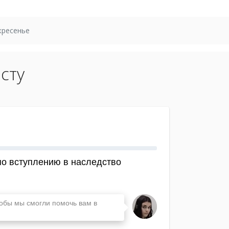
кресенье
сту