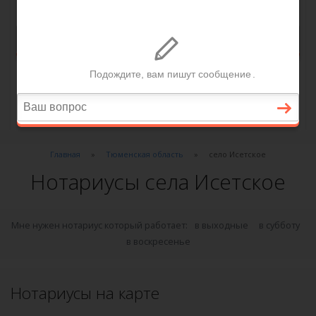
Главная
Тюменская область
село Исетское
Нотариусы села Исетское
Мне нужен нотариус который работает:
в выходные
в субботу
в воскресенье
Нотариусы на карте