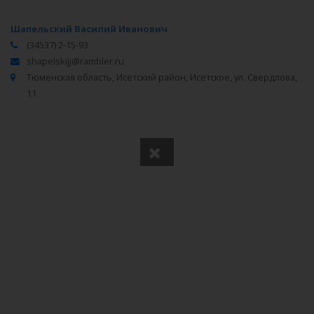
Шапельский Василий Иванович
(34537) 2-15-93
shapelskijj@rambler.ru
Тюменская область, Исетский район, Исетское, ул. Свердлова,
11
Вся информация получена из открытого реестра
Министерства Юстиции Российской Федерации и с
официального сайта нотариальной палаты Тюменской
области.
Частота обновления: 1 раз в неделю.
Дата последней проверки: 03.08.2026