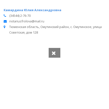
Камардина Юлия Александровна
(34544) 2-76-70
notariusfrolova@mail.ru
Тюменская область, Омутинский район, с. Омутинское, улица
Советская, дом 128
Вся информация получена из открытого реестра
Министерства Юстиции Российской Федерации и с
официального сайта нотариальной палаты Тюменской
области.
Частота обновления: 1 раз в неделю.
Дата последней проверки: 03.08.2026