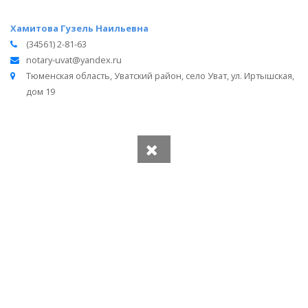
Хамитова Гузель Наильевна
(34561) 2-81-63
notary-uvat@yandex.ru
Тюменская область, Уватский район, село Уват, ул. Иртышская,
дом 19
Вся информация получена из открытого реестра
Министерства Юстиции Российской Федерации и с
официального сайта нотариальной палаты Тюменской
области.
Частота обновления: 1 раз в неделю.
Дата последней проверки: 03.08.2026