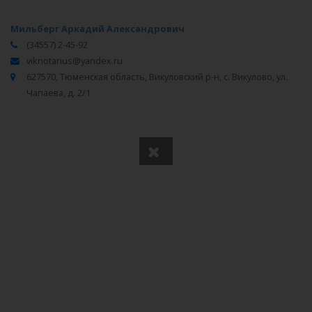
Мильберг Аркадий Александрович
(34557) 2-45-92
viknotarius@yandex.ru
627570, Тюменская область, Викуловский р-н, с. Викулово, ул.
Чапаева, д. 2/1
Вся информация получена из открытого реестра
Министерства Юстиции Российской Федерации и с
официального сайта нотариальной палаты Тюменской
области.
Частота обновления: 1 раз в неделю.
Дата последней проверки: 03.08.2026