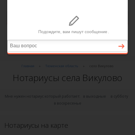
Главная
Тюменская область
село Викулово
Нотариусы села Викулово
Мне нужен нотариус который работает:
в выходные
в субботу
в воскресенье
Нотариусы на карте