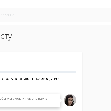
кресенье
сту