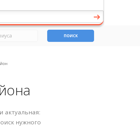
ПОИСК
айон
айона
и актуальная:
Поиск нужного