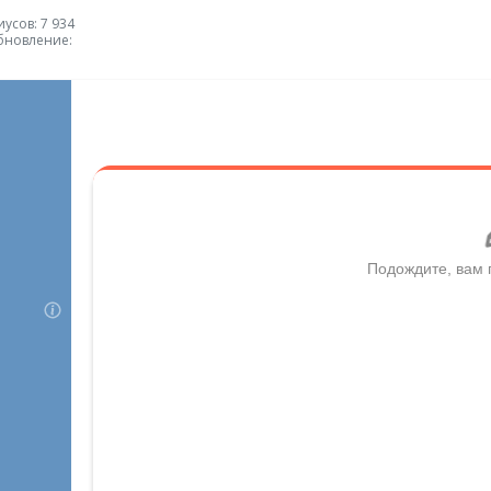
усов: 7 934
бновление: