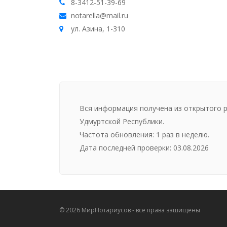
8-3412-51-39-69
notarella@mail.ru
ул. Азина, 1-310
Вся информация получена из открытого 
Удмуртской Республики.
Частота обновления: 1 раз в неделю.
Дата последней проверки: 03.08.2026
©
2026
МирНотариусов - все права зашищены