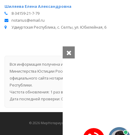
Шиляева Елена Александровна
8-34159-21-7-79
notarius@email.ru
Удмуртская Республика, с. Селты, ул. Юбилейная, 6
Вся информация получена из открытого реестра
Министерства Юстиции Российской Федерации и с
официального сайта нотариальной палаты Удмуртской
Республики.
Частота обновления: 1 раз в неделю.
Дата последней проверки: 03.08.2026
©
2026
МирНотариусов - все права зашищены