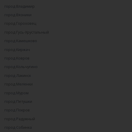
город Владимир
город Вязники
город Гороховец
город Гусь-Хрустальный
город Камешково
город Киржач
город Ковров
город Кольчугино
город Лакинск
город Меленки
город Муром
город Петушки
город Покров
город Радужный
город Собинка