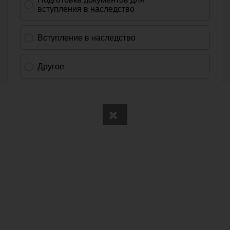
Вся информация получена из открытого реестра
Министерства Юстиции Российской Федерации и с
официального сайта нотариальной палаты Владимирской
области.
Частота обновления: 1 раз в неделю.
Дата последней проверки: 03.08.2026