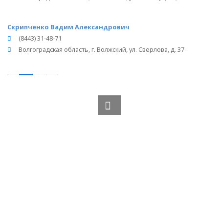
Скрипченко Вадим Александрович
(8443) 31-48-71
Волгоградская область, г. Волжский, ул. Сверлова, д. 37
‹
1
2
›
Вся информация получена из открытого реестра
Министерства Юстиции Российской Федерации и с
официального сайта нотариальной палаты Волгоградской
области.
Частота обновления: 1 раз в неделю.
Дата последней проверки: 03.08.2026
©
2026
МирНотариусов - все права зашищены