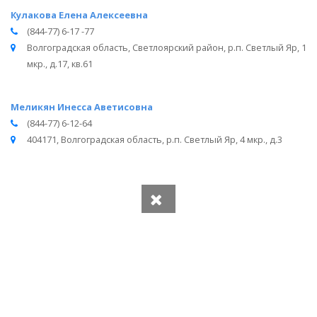
Кулакова Елена Алексеевна
(844-77) 6-17 -77
Волгоградская область, Светлоярский район, р.п. Светлый Яр, 1
мкр., д.17, кв.61
Меликян Инесса Аветисовна
(844-77) 6-12-64
404171, Волгоградская область, р.п. Светлый Яр, 4 мкр., д.3
Вся информация получена из открытого реестра
Министерства Юстиции Российской Федерации и с
официального сайта нотариальной палаты Волгоградской
области.
Частота обновления: 1 раз в неделю.
Дата последней проверки: 03.08.2026