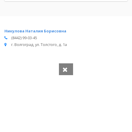
Никулова Наталия Борисовна
(8442) 99-03-45
г. Волгоград, ул. Толстого, д. 1а
Вся информация получена из открытого реестра
Министерства Юстиции Российской Федерации и с
официального сайта нотариальной палаты Волгоградской
области.
Частота обновления: 1 раз в неделю.
Дата последней проверки: 03.08.2026