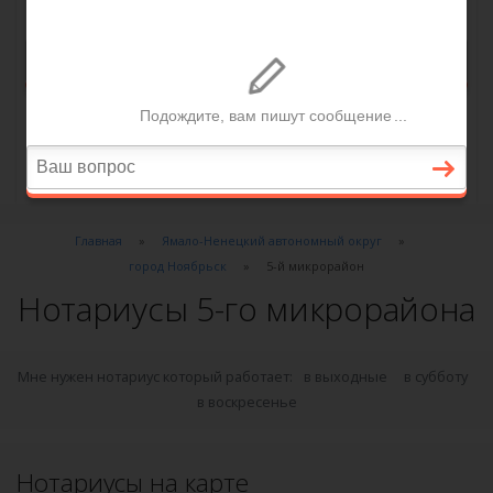
Главная
Ямало-Ненецкий автономный округ
город Ноябрьск
5-й микрорайон
Нотариусы 5-го микрорайона
Мне нужен нотариус который работает:
в выходные
в субботу
в воскресенье
Нотариусы на карте