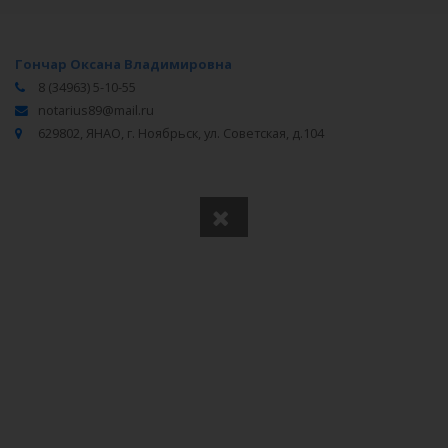
Гончар Оксана Владимировна
8 (34963) 5-10-55
notarius89@mail.ru
629802, ЯНАО, г. Ноябрьск, ул. Советская, д.104
Вся информация получена из открытого реестра
Министерства Юстиции Российской Федерации и с
официального сайта нотариальной палаты Ямало-
Ненецкого автономного округа.
Частота обновления: 1 раз в неделю.
Дата последней проверки: 03.08.2026