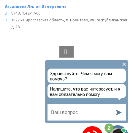
Васильева Лилия Валерьевна
8 (48545) 2-17-06
152760, Ярославская область, п. Брейтово, ул. Республиканская
д. 28
Вся информация получена из открытого реестра
Министерства Юстиции Российской Федерации и с
официального сайта нотариальной палаты Ярославской
области.
Частота обновления: 1 раз в неделю.
Дата последней проверки: 03.08.2026
©
2026
МирНотариусов - все права зашищены