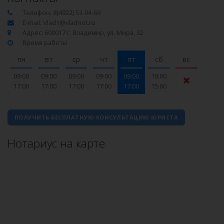
Телефон: 8(4922) 53-04-69
E-mail: Vlad1@vladnot.ru
Адрес: 600017 г. Владимир, ул. Мира, 32
Время работы
пн
вт
ср
чт
пт
сб
вс
09:00
09:00
09:00
09:00
09:00
10:00
17:00
17:00
17:00
17:00
17:00
15:00
ПОЛУЧИТЬ БЕСПЛАТНУЮ КОНСУЛЬТАЦИЮ ЮРИСТА
Нотариус на карте