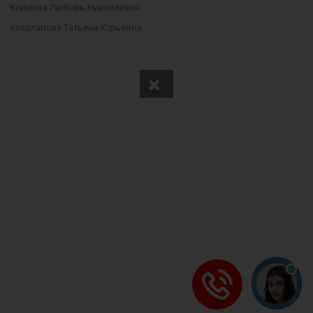
Климова Любовь Николаевна
Косолапова Татьяна Юрьевна
Прудченко Алла Викторовна
Вся информация получена из открытого реестра
Министерства Юстиции Российской Федерации и с
официального сайта нотариальной палаты Владимирской
области.
Частота обновления: 1 раз в неделю.
Дата последней проверки: 03.08.2026
©
2026
МирНотариусов - все права зашищены