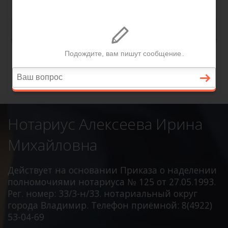
Нотариус Алексеева Ирина
Михайловна
Действует на основании Приказа о наделении
полномочиями нотариуса № 125 от 27.05.1993.
Рег. номер: 33/3-н/33. нотариальный округ
города Владимир. Телефон приёмной: 8(4922)
53-04-69