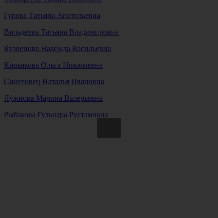
Гурова Татьяна Анатольевна
Вильдеева Татьяна Владимировна
Кузнецова Надежда Васильевна
Кирьякова Ольга Николаевна
Синеговец Наталья Ивановна
Лужнова Марина Валерьевна
Рыбакова Гульнара Рустамовна
Телюк Елена Валерьевна
Золотухина Лариса Мальгасдаровна
Горошек Татьяна Олеговна
Марсакова Татьяна Михайловна
Вся информация получена из открытого реестра
Министерства Юстиции Российской Федерации и с
официального сайта нотариальной палаты Оренбургской