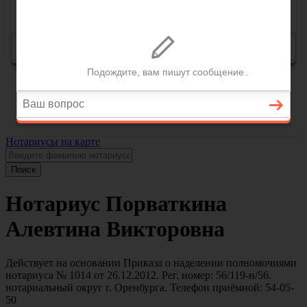
Нотариусы на карте
Поиск
Нотариус Порваткина
Алевтина Викторовна
Действует на основании Приказа о наделении полномочиями
нотариуса № 1014 от 26.12.2012. Рег. номер: 56/119-н/56.
нотариальный округ г. Оренбурга. Телефон приёмной: 54-05-
50