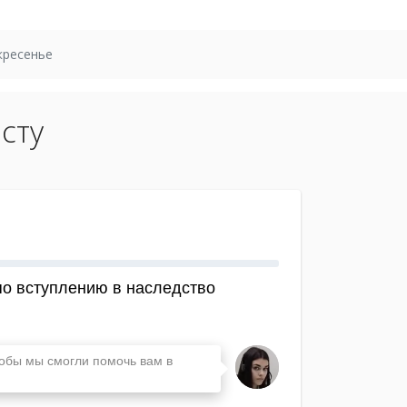
кресенье
сту