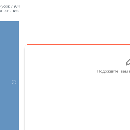
усов: 7 934
бновление: