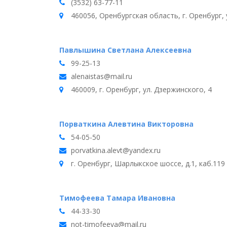
(3532) 63-77-11
460056, Оренбургская область, г. Оренбург, 
Павлышина Светлана Алексеевна
99-25-13
alenaistas@mail.ru
460009, г. Оренбург, ул. Дзержинского, 4
Порваткина Алевтина Викторовна
54-05-50
porvatkina.alevt@yandex.ru
г. Оренбург, Шарлыкское шоссе, д.1, каб.119
Тимофеева Тамара Ивановна
44-33-30
not-timofeeva@mail.ru