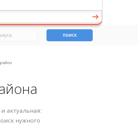
ПОИСК
 район
района
и актуальная:
Поиск нужного