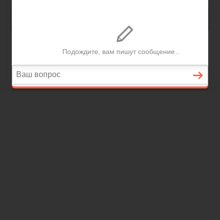
Нотариус Шабанов
Хизринеби Алиевич
Действует на основании Приказа о наделении
полномочиями нотариуса № 389 от 31.10.2002.
Рег. номер: 05/148-н/05. Агульский
нотариальный округ. Телефон приёмной: 2-23-
68