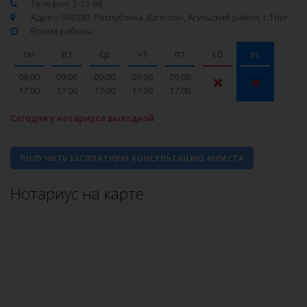
Телефон: 2-23-68
Адрес: 368380, Республика Дагестан, Агульский район, с.Тпиг
Время работы
пн
вт
ср
чт
пт
сб
вс
09:00
09:00
09:00
09:00
09:00
17:00
17:00
17:00
17:00
17:00
Сегодня у нотариуса выходной
ПОЛУЧИТЬ БЕСПЛАТНУЮ КОНСУЛЬТАЦИЮ ЮРИСТА
Нотариус на карте