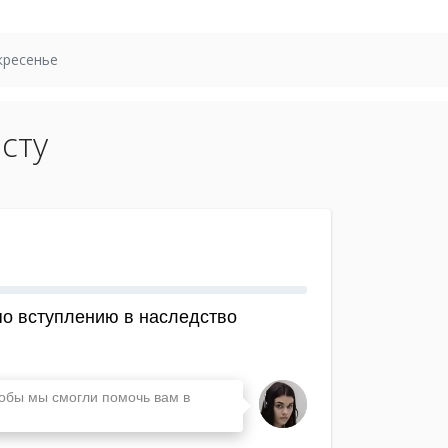
кресенье
сту