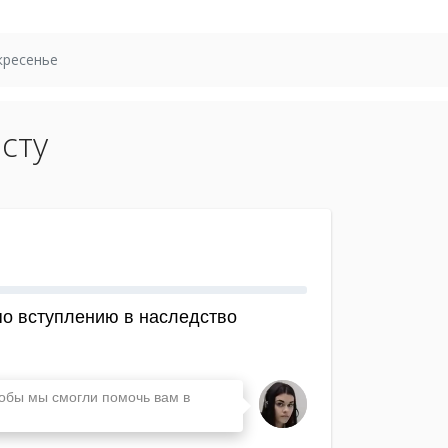
кресенье
сту