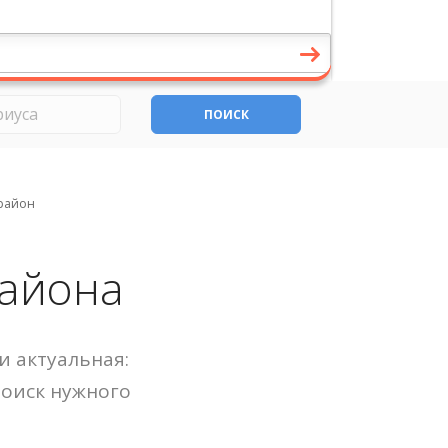
ПОИСК
район
района
и актуальная:
Поиск нужного