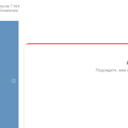
усов: 7 934
бновление: