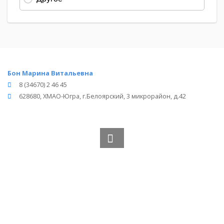
Бон Марина Витальевна
8 (34670) 2 46 45
628680, ХМАО-Югра, г.Белоярский, 3 микрорайон, д.42
Вся информация получена из открытого реестра
Министерства Юстиции Российской Федерации и с
официального сайта нотариальной палаты Ханты-
Мансийского автономного округа Югра.
Частота обновления: 1 раз в неделю.
Дата последней проверки: 03.08.2026