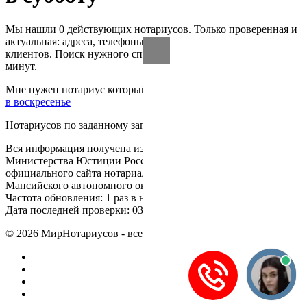
Мы нашли 0 действующих нотариусов. Только проверенная и
актуальная: адреса, телефоны, время работы, цены, отзывы
клиентов. Поиск нужного специалиста займёт не более 3
минут.
Мне нужен нотариус который работает:
в выходные
в субботу
в воскресенье
Нотариусов по заданному запросу не найдено.
Вся информация получена из открытого реестра
Министерства Юстиции Российской Федерации и с
официального сайта нотариальной палаты Ханты-
Мансийского автономного округа Югра.
Частота обновления: 1 раз в неделю.
Дата последней проверки: 03.08.2026
©
2026
МирНотариусов - все права зашищены