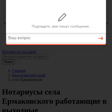
Нотариусы на карте
Поиск
Главная
Красноярский край
село Ермаковское
Нотариусы села
Ермаковского работающие в
выходные