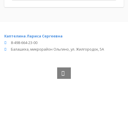
Каптелина Лариса Сергеевна
8-498-664-23-00
Балашиха, микрорайон Ольгино, ул. Жилгородок, 5А
Вся информация получена из открытого реестра
Министерства Юстиции Российской Федерации и с
официального сайта нотариальной палаты Московской
области.
Частота обновления: 1 раз в неделю.
Дата последней проверки: 03.08.2026