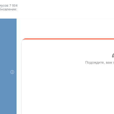
усов: 7 934
бновление: