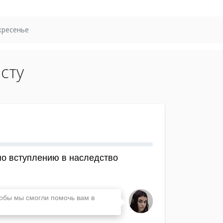
кресенье
сту