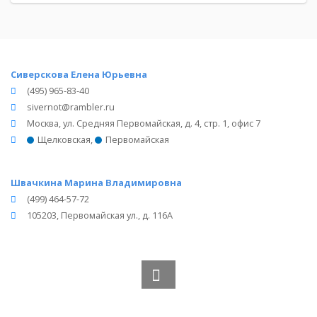
Сиверскова Елена Юрьевна
(495) 965-83-40
sivernot@rambler.ru
Москва, ул. Средняя Первомайская, д. 4, стр. 1, офис 7
Щелковская
,
Первомайская
Швачкина Марина Владимировна
(499) 464-57-72
105203, Первомайская ул., д. 116А
Вся информация получена из открытого реестра