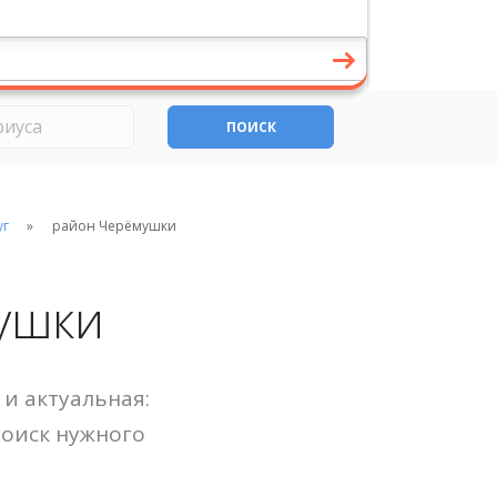
ПОИСК
уг
район Черёмушки
ушки
и актуальная:
Поиск нужного