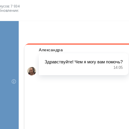
усов: 7 934
бновление: