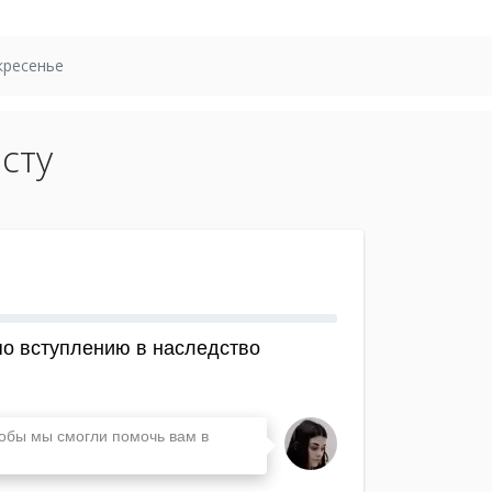
кресенье
сту