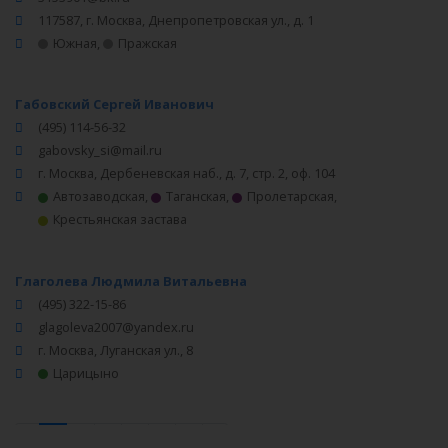
117587, г. Москва, Днепропетровская ул., д. 1
Южная
,
Пражская
Габовский Сергей Иванович
(495) 114-56-32
gabovsky_si@mail.ru
г. Москва, Дербеневская наб., д. 7, стр. 2, оф. 104
Автозаводская
,
Таганская
,
Пролетарская
,
Крестьянская застава
Глаголева Людмила Витальевна
(495) 322-15-86
glagoleva2007@yandex.ru
г. Москва, Луганская ул., 8
Царицыно
‹
1
2
3
4
5
6
›