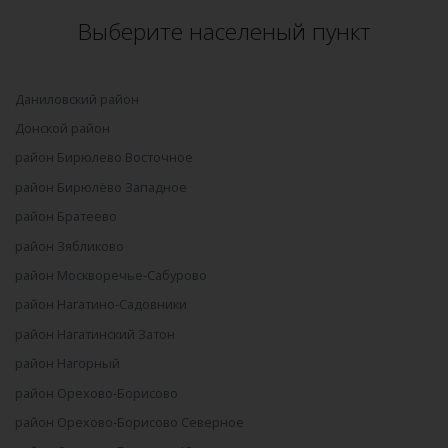
Выберите населеный пункт
Даниловский район
Донской район
район Бирюлево Восточное
район Бирюлёво Западное
район Братеево
район Зябликово
район Москворечье-Сабурово
район Нагатино-Садовники
район Нагатинский Затон
район Нагорный
район Орехово-Борисово
район Орехово-Борисово Северное