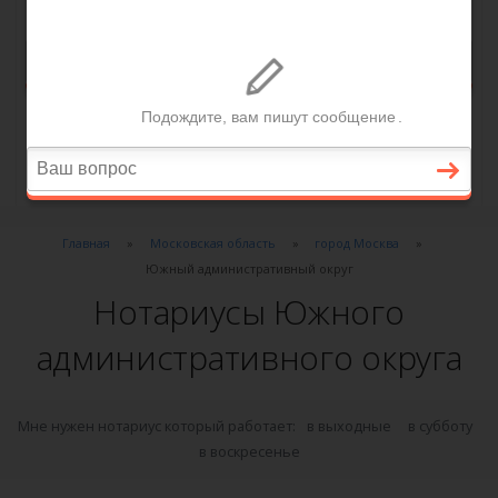
Главная
Московская область
город Москва
Южный административный округ
Нотариусы Южного
административного округа
Мне нужен нотариус который работает:
в выходные
в субботу
в воскресенье