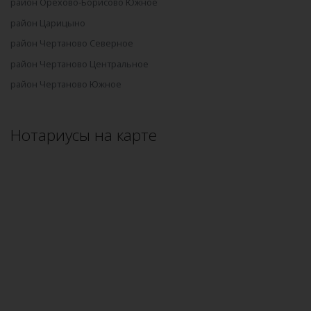
район Орехово-Борисово Южное
район Царицыно
район Чертаново Северное
район Чертаново Центральное
район Чертаново Южное
Нотариусы на карте