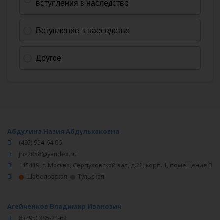
Абдулина Назия Абдульхаковна
(495) 954-64-06
jna2058@yandex.ru
115419, г. Москва, Серпуховской вал, д.22, корп. 1, помещение 3
Шаболовская
,
Тульская
Агейченков Владимир Иванович
8 (495) 385-24-63