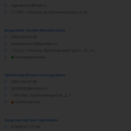
Agei4enkov@mail.ru
117403, г. Москва, ул. Булатниковская, д. 2А
Андреева Лилия Михайловна
(499) 320-56-00
Andreeva.ALM@yandex.ru
115522, г. Москва, Пролетарский просп., 21, к.2
Кантемировская
Арбикова Юлия Геннадьевна
(495) 234-47-99
02200042@notary.ru
г. Москва, Орджоникидзе ул., д. 7
Шаболовская
Бадулин Артем Сергеевич
8 (499) 317-77-04