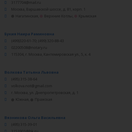
3177704@mail.ru
Москва, Варшавской шоссе, д. 81, корп. 1
Нагатинская
,
Верхние Котлы
,
Крымская
Букия Наира Раминовна
(499)320-61-70; (499) 320-88-43
02200508@notary.ru
115304, г. Москва, Кантемировская ул., 5, к. 4
Волкова Татьяна Львовна
(495) 315-38-64
volkova.not@gmail.com
г. Москва, ул. Днепропетровская, д. 1
Южная
,
Пражская
Вязникова Ольга Васильевна
(495) 315-39-01
3153901@bk.ru