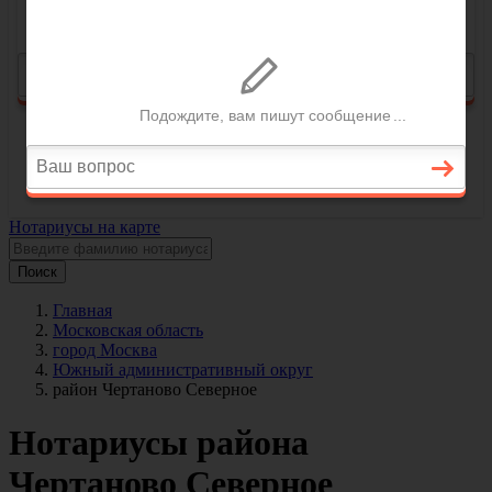
Нотариусы на карте
Поиск
Главная
Московская область
город Москва
Южный административный округ
район Чертаново Северное
Нотариусы района
Чертаново Северное