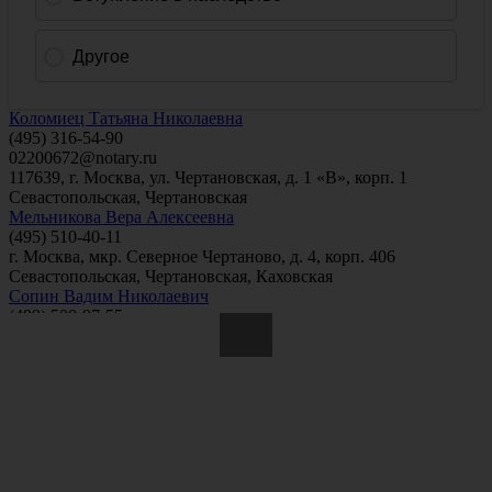
Коломиец Татьяна Николаевна
(495) 316-54-90
02200672@notary.ru
117639, г. Москва, ул. Чертановская, д. 1 «В», корп. 1
Севастопольская
,
Чертановская
Мельникова Вера Алексеевна
(495) 510-40-11
г. Москва, мкр. Северное Чертаново, д. 4, корп. 406
Севастопольская
,
Чертановская
,
Каховская
Сопин Вадим Николаевич
(499) 500-97-55
notsopina@yandex.ru
г. Москва, улица Чертановская, дом 1 В, корпус 1
Пражская
,
Улица Академика Янгеля
,
Аннино
Федорова Людмила Николаевна
(495) 315-58-59, (495) 315-57-83
117587, Кировоградская ул., д. 9, корп. 3
Южная
Вся информация получена из открытого реестра