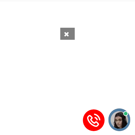
Нотариусов по заданному запросу не найдено.
Вся информация получена из открытого реестра
Министерства Юстиции Российской Федерации и с
официального сайта нотариальной палаты Волгоградской
области.
Частота обновления: 1 раз в неделю.
Дата последней проверки: 03.08.2026
©
2026
МирНотариусов - все права зашищены